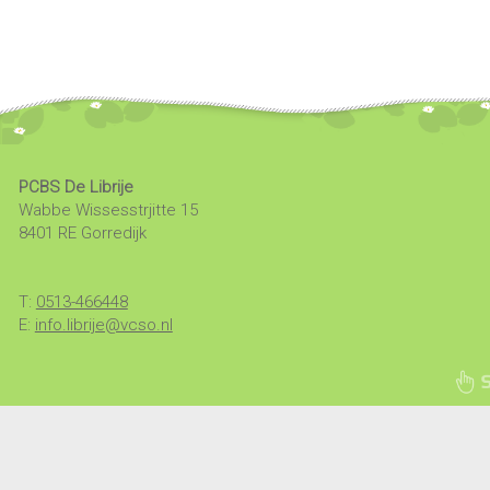
PCBS De Librije
Wabbe Wissesstrjitte 15
8401 RE Gorredijk
T:
0513-466448
E:
info.librije@vcso.nl