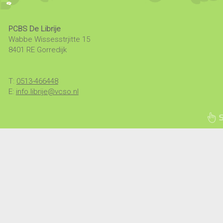
PCBS De Librije
Wabbe Wissesstrjitte 15
8401 RE Gorredijk
T:
0513-466448
E:
info.librije@vcso.nl