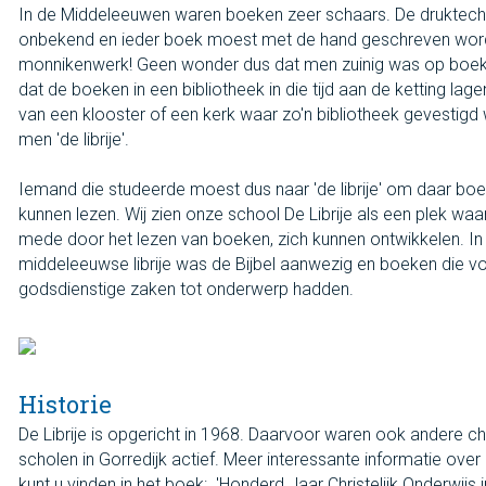
In de Middeleeuwen waren boeken zeer schaars. De druktec
onbekend en ieder boek moest met de hand geschreven wor
monnikenwerk! Geen wonder dus dat men zuinig was op boe
dat de boeken in een bibliotheek in die tijd aan de ketting lage
van een klooster of een kerk waar zo'n bibliotheek gevestig
men 'de librije'.
Iemand die studeerde moest dus naar 'de librije' om daar boe
kunnen lezen. Wij zien onze school De Librije als een plek waa
mede door het lezen van boeken, zich kunnen ontwikkelen. In
middeleeuwse librije was de Bijbel aanwezig en boeken die v
godsdienstige zaken tot onderwerp hadden.
Historie
De Librije is opgericht in 1968. Daarvoor waren ook andere chr
scholen in Gorredijk actief. Meer interessante informatie over 
kunt u vinden in het boek: 'Honderd Jaar Christelijk Onderwijs in